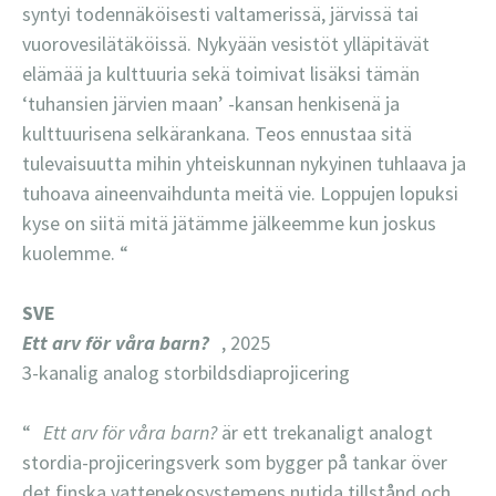
syntyi todennäköisesti valtamerissä, järvissä tai
vuorovesilätäköissä. Nykyään vesistöt ylläpitävät
elämää ja kulttuuria sekä toimivat lisäksi tämän
‘tuhansien järvien maan’ -kansan henkisenä ja
kulttuurisena selkärankana. Teos ennustaa sitä
tulevaisuutta mihin yhteiskunnan nykyinen tuhlaava ja
tuhoava aineenvaihdunta meitä vie. Loppujen lopuksi
kyse on siitä mitä jätämme jälkeemme kun joskus
kuolemme. “
SVE
Ett arv för våra barn?
, 2025
3-kanalig analog storbildsdiaprojicering
“
Ett arv för våra barn?
är ett trekanaligt analogt
stordia-projiceringsverk som bygger på tankar över
det finska vattenekosystemens nutida tillstånd och