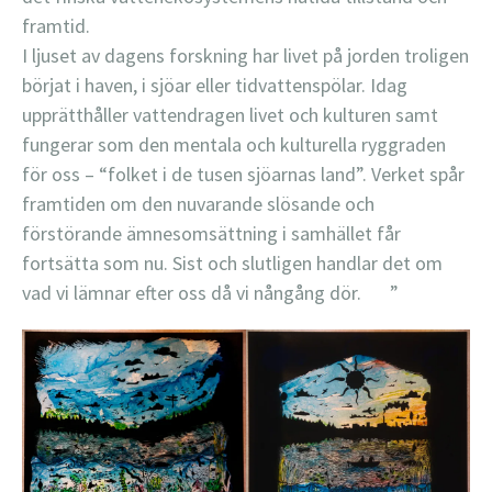
framtid.
I ljuset av dagens forskning har livet på jorden troligen
börjat i haven, i sjöar eller tidvattenspölar. Idag
upprätthåller vattendragen livet och kulturen samt
fungerar som den mentala och kulturella ryggraden
för oss – “folket i de tusen sjöarnas land”. Verket spår
framtiden om den nuvarande slösande och
förstörande ämnesomsättning i samhället får
fortsätta som nu. Sist och slutligen handlar det om
vad vi lämnar efter oss då vi nångång dör. ”