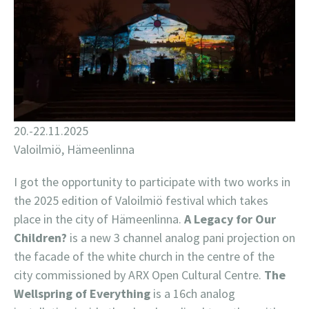
20.-22.11.2025
Valoilmiö, Hämeenlinna
I got the opportunity to participate with two works in
the 2025 edition of Valoilmiö festival which takes
place in the city of Hämeenlinna.
A Legacy for Our
Children?
is a new 3 channel analog pani projection on
the facade of the white church in the centre of the
city commissioned by ARX Open Cultural Centre.
The
Wellspring of Everything
is a 16ch analog