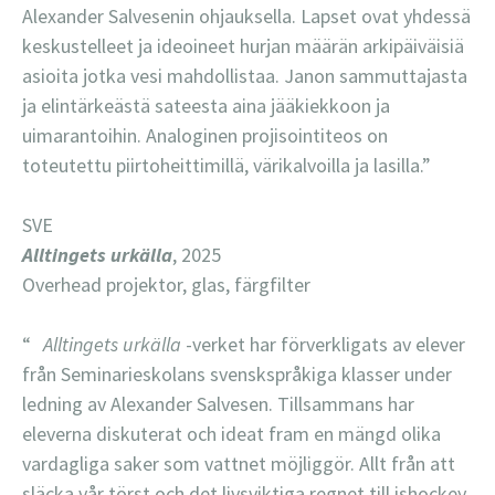
Alexander Salvesenin ohjauksella. Lapset ovat yhdessä
keskustelleet ja ideoineet hurjan määrän arkipäiväisiä
asioita jotka vesi mahdollistaa. Janon sammuttajasta
ja elintärkeästä sateesta aina jääkiekkoon ja
uimarantoihin. Analoginen projisointiteos on
toteutettu piirtoheittimillä, värikalvoilla ja lasilla.”
SVE
Alltingets urkälla
, 2025
Overhead projektor, glas, färgfilter
“
Alltingets urkälla
-verket har förverkligats av elever
från Seminarieskolans svenskspråkiga klasser under
ledning av Alexander Salvesen. Tillsammans har
eleverna diskuterat och ideat fram en mängd olika
vardagliga saker som vattnet möjliggör. Allt från att
släcka vår törst och det livsviktiga regnet till ishockey