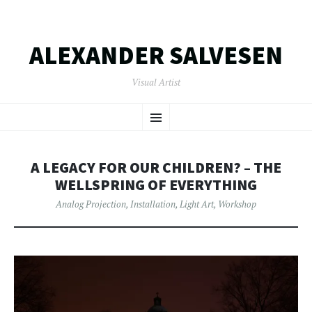
ALEXANDER SALVESEN
Visual Artist
SKIP
Menu
TO
CONTENT
A LEGACY FOR OUR CHILDREN? – THE
WELLSPRING OF EVERYTHING
Analog Projection
,
Installation
,
Light Art
,
Workshop